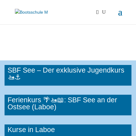
SBF See – Der exklusive Jugendkurs
🚤⚓
Ferienkurs
🌴🚤📖:
SBF See an der
Ostsee (Laboe)
Kurse in Laboe