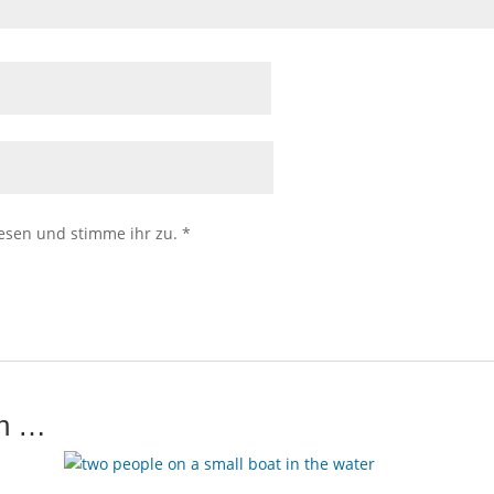
esen und stimme ihr zu.
*
en …