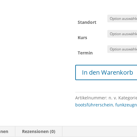
Standort
Kurs
Termin
Funk
In den Warenkorb
Kurs
-
SRC
und
Artikelnummer:
n. v.
Kategori
UBI
bootsführerschein
,
funkzeugn
Menge
onen
Rezensionen (0)