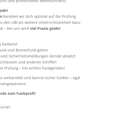
rufst und professionell kommunizierst.
pakt
n
bereiten wir dich optimal auf die Prüfung
du den UBI als weitere Unterrichtseinheit dazu
ie – bei uns wird
viel Praxis geübt
!
g bedienst
funk und Binnenfunk gelten
- und Sicherheitsmeldungen korrekt absetzt
Schleusen und anderen Schiffen
ie Prüfung – mit echten Funkgeräten!
 vorbereitet und kannst sicher funken – egal
nnengewässern.
erde zum Funkprofi!
Kurses