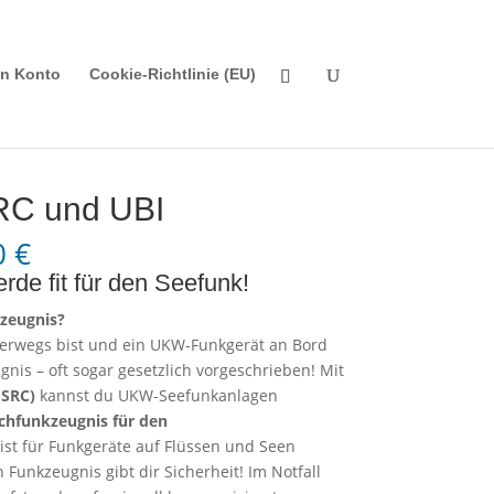
n Konto
Cookie-Richtlinie (EU)
RC und UBI
Preisspanne:
0
€
250,00 €
de fit für den Seefunk!
bis
zeugnis?
300,00 €
rwegs bist und ein UKW-Funkgerät an Bord
gnis – oft sogar gesetzlich vorgeschrieben! Mit
(SRC)
kannst du UKW-Seefunkanlagen
hfunkzeugnis für den
ist für Funkgeräte auf Flüssen und Seen
 Funkzeugnis gibt dir Sicherheit! Im Notfall