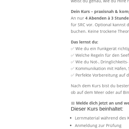
weißt du genau, wie du Hilfe 
Dein Kurs – praxisnah & kom
An nur
4 Abenden à 3 Stunde
für SRC vor. Optional kannst 
buchen. Keine trockene Theor
Das lernst du:
✅ Wie du ein Funkgerät richti
✅ Welche Regeln für den See
✅ Wie du Not-, Dringlichkeits
✅ Kommunikation mit Häfen, 
✅ Perfekte Vorbereitung auf d
Nach dem Kurs bist du bestens
ob auf dem Meer oder auf Bi
📅
Melde dich jetzt an und w
Dieser Kurs beinhaltet:
Lernmaterial während des 
Anmeldung zur Prüfung