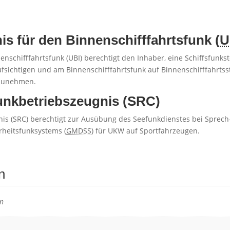
 für den Binnenschifffahrtsfunk (
U
chifffahrtsfunk (UBI) berechtigt den Inhaber, eine Schiffsfunkste
ufsichtigen und am Binnenschifffahrtsfunk auf Binnenschifffahrts
lzunehmen.
unkbetriebszeugnis (SRC)
nis (SRC) berechtigt zur Ausübung des Seefunkdienstes bei Sprec
rheitsfunksystems (
GMDSS
) für UKW auf Sportfahrzeugen.
n
en