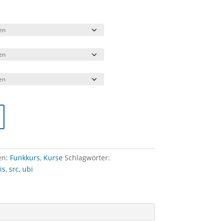
en:
Funkkurs
,
Kurse
Schlagwörter:
is
,
src
,
ubi